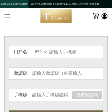
£網站以英鎊為交易貨幣
1港元=0.0946英鎊
1人民幣=0.1101英鎊
1美元=0.7425英鎊
用戶名
邀請碼
手機驗
獲取驗證碼
證碼