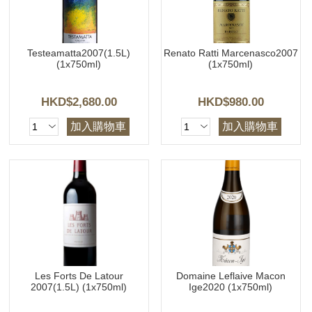
Testeamatta2007(1.5L)
Renato Ratti Marcenasco2007
(1x750ml)
(1x750ml)
HKD$2,680.00
HKD$980.00
加入購物車
加入購物車
Les Forts De Latour
Domaine Leflaive Macon
2007(1.5L) (1x750ml)
Ige2020 (1x750ml)