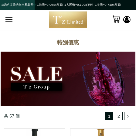
£網站以英鎊為交易貨幣
1港元=0.0944英鎊
1人民幣=0.1098英鎊
1美元=0.7404英鎊
特別優惠
共 57 個
1
2
>