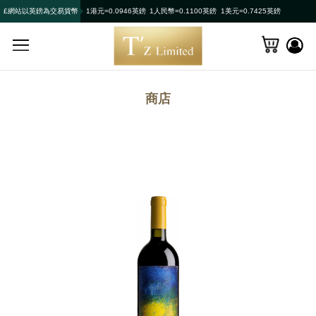
£網站以英鎊為交易貨幣
1港元=0.0946英鎊
1人民幣=0.1100英鎊
1美元=0.7425英鎊
商店